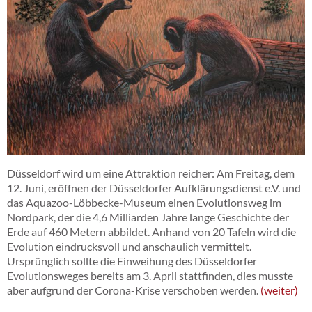
Düsseldorf wird um eine Attraktion reicher: Am Freitag, dem
12. Juni, eröffnen der Düsseldorfer Aufklärungsdienst e.V. und
das Aquazoo-Löbbecke-Museum einen Evolutionsweg im
Nordpark, der die 4,6 Milliarden Jahre lange Geschichte der
Erde auf 460 Metern abbildet. Anhand von 20 Tafeln wird die
Evolution eindrucksvoll und anschaulich vermittelt.
Ursprünglich sollte die Einweihung des Düsseldorfer
Evolutionsweges bereits am 3. April stattfinden, dies musste
aber aufgrund der Corona-Krise verschoben werden.
weiter