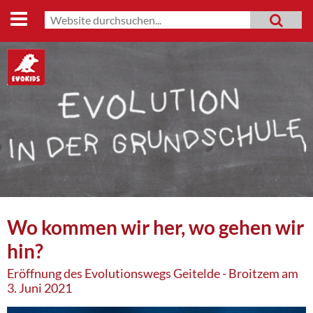
Start
Suche
MENU
Suchformular
Lehrmaterialien
Evo-Shop
Evo-Weg
Archiv
Mitmachen
Datenschutz
Seiten
Wo kommen wir her, wo gehen wir
Impressum
hin?
Eröffnung des Evolutionswegs Geitelde - Broitzem am
3. Juni 2021