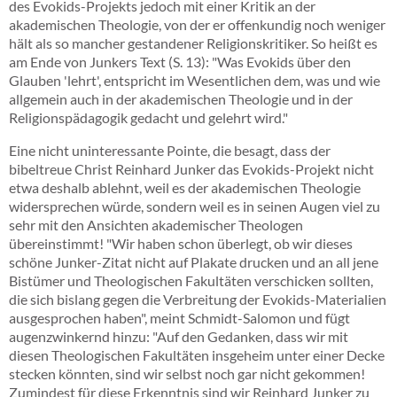
des Evokids-Projekts jedoch mit einer Kritik an der
akademischen Theologie, von der er offenkundig noch weniger
hält als so mancher gestandener Religionskritiker. So heißt es
am Ende von Junkers Text (S. 13): "Was Evokids über den
Glauben 'lehrt', entspricht im Wesentlichen dem, was und wie
allgemein auch in der akademischen Theologie und in der
Religionspädagogik gedacht und gelehrt wird."
Eine nicht uninteressante Pointe, die besagt, dass der
bibeltreue Christ Reinhard Junker das Evokids-Projekt nicht
etwa deshalb ablehnt, weil es der akademischen Theologie
widersprechen würde, sondern weil es in seinen Augen viel zu
sehr mit den Ansichten akademischer Theologen
übereinstimmt! "Wir haben schon überlegt, ob wir dieses
schöne Junker-Zitat nicht auf Plakate drucken und an all jene
Bistümer und Theologischen Fakultäten verschicken sollten,
die sich bislang gegen die Verbreitung der Evokids-Materialien
ausgesprochen haben", meint Schmidt-Salomon und fügt
augenzwinkernd hinzu: "Auf den Gedanken, dass wir mit
diesen Theologischen Fakultäten insgeheim unter einer Decke
stecken könnten, sind wir selbst noch gar nicht gekommen!
Zumindest für diese Erkenntnis sind wir Reinhard Junker zu