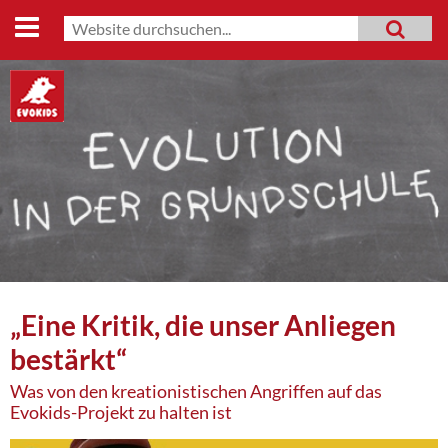
Start
Suche
MENU
Suchformular
Lehrmaterialien
Evo-Shop
Evo-Weg
Archiv
Mitmachen
Datenschutz
„Eine Kritik, die unser Anliegen
Impressum
bestärkt“
Was von den kreationistischen Angriffen auf das
Evokids-Projekt zu halten ist