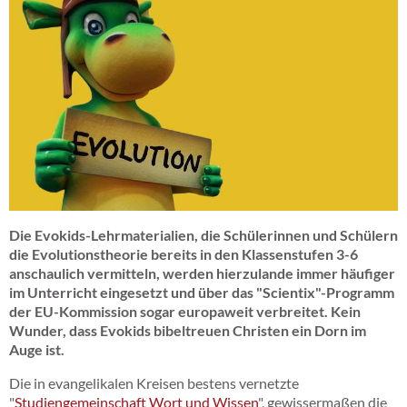
breitformat_urmel.jpg
Die Evokids-Lehrmaterialien, die Schülerinnen und Schülern
die Evolutionstheorie bereits in den Klassenstufen 3-6
anschaulich vermitteln, werden hierzulande immer häufiger
im Unterricht eingesetzt und über das "Scientix"-Programm
der EU-Kommission sogar europaweit verbreitet. Kein
Wunder, dass Evokids bibeltreuen Christen ein Dorn im
Auge ist.
Die in evangelikalen Kreisen bestens vernetzte
"
Studiengemeinschaft Wort und Wissen
", gewissermaßen die