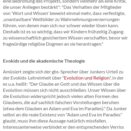
eine Bedrohung des Projekts, sondern vielmehr als eine Kritik,
die unser Anliegen bestärkt": "Das Verhalten der Mitglieder
von 'Wort und Wissen' beweist einmal mehr, dass verfestigte,
‚unantastbare‘ Weltbilder zu Wahrnehmungsverzerrungen
führen, von denen man sich nur schwer wieder lösen kann.
Deshalb ist es so wichtig, dass wir Kindern frühzeitig Zugang
zu wissenschaftlich gesichertem Wissen verschaffen, bevor wir
fragwürdige religiöse Dogmen an sie herantragen."
Evokids und die akademische Theologie
Amüsiert zeigte sich der gbs-Sprecher über Junkers Urteil zu
der Evokids-Lehreinheit über "
Evolution und Religion
", in der
es u.a. heißt: "Der Glaube an Gott und das Wissen über die
Evolution müssen sich nicht ausschließen. Unser Wissen über
die Evolution widerspricht jedoch vielen alten Formen des
Glaubens, die auf sachlich falschen Vorstellungen beruhen
(etwa dem Glauben an Adam und Eva im Paradies)." Da Junker
selbst an die reale Existenz von "Adam und Eva im Paradies"
glaubt, muss ihm diese Aussage natürlich missfallen.
Interessanterweise verbindet er den entsprechenden Verriss