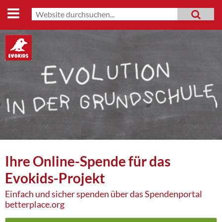
Start
Suche
MENU
Suchformular
Lehrmaterialien
Evo-Shop
Evo-Weg
Archiv
Mitmachen
Datenschutz
Ihre Online-Spende für das
Impressum
Evokids-Projekt
Einfach und sicher spenden über das Spendenportal
betterplace.org