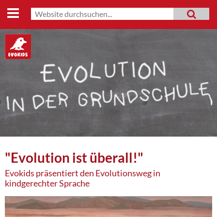
Start
Suche
MENU
Suchformular
Lehrmaterialien
Evo-Shop
Evo-Weg
Archiv
Mitmachen
Datenschutz
"Evolution ist überall!"
Impressum
Evokids präsentiert den Evolutionsweg in
kindgerechter Sprache