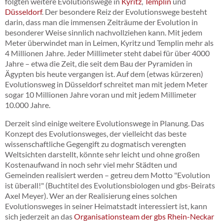
folgten weitere Evolutionswege in
Kyritz
,
Templin
und
Düsseldorf
. Der besondere Reiz der Evolutionswege besteht
darin, dass man die immensen Zeiträume der Evolution in
besonderer Weise sinnlich nachvollziehen kann. Mit jedem
Meter überwindet man in Leimen, Kyritz und Templin mehr als
4 Millionen Jahre. Jeder Millimeter steht dabei für über 4000
Jahre – etwa die Zeit, die seit dem Bau der Pyramiden in
Ägypten bis heute vergangen ist. Auf dem (etwas kürzeren)
Evolutionsweg in Düsseldorf schreitet man mit jedem Meter
sogar 10 Millionen Jahre voran und mit jedem Millimeter
10.000 Jahre.
Derzeit sind einige weitere Evolutionswege in Planung. Das
Konzept des Evolutionsweges, der vielleicht das beste
wissenschaftliche Gegengift zu dogmatisch verengten
Weltsichten darstellt, könnte sehr leicht und ohne großen
Kostenaufwand in noch sehr viel mehr Städten und
Gemeinden realisiert werden – getreu dem Motto "Evolution
ist überall!" (Buchtitel des Evolutionsbiologen und gbs-Beirats
Axel Meyer). Wer an der Realisierung eines solchen
Evolutionsweges in seiner Heimatstadt interessiert ist, kann
sich jederzeit an das
Organisationsteam der gbs Rhein-Neckar