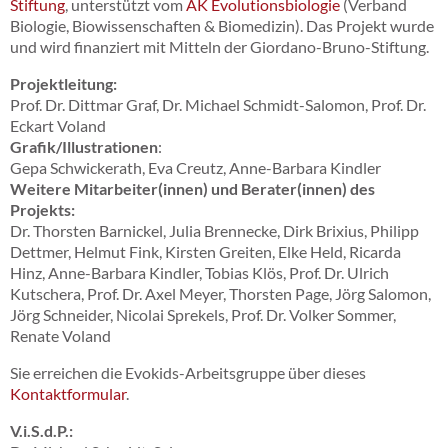
Stiftung
, unterstützt vom
AK Evolutionsbiologie
(Verband
Biologie, Biowissenschaften & Biomedizin). Das Projekt wurde
und wird finanziert mit Mitteln der Giordano-Bruno-Stiftung.
Projektleitung:
Prof. Dr. Dittmar Graf, Dr. Michael Schmidt-Salomon, Prof. Dr.
Eckart Voland
Grafik/Illustrationen
:
Gepa Schwickerath, Eva Creutz, Anne-Barbara Kindler
Weitere Mitarbeiter(innen) und Berater(innen) des
Projekts:
Dr. Thorsten Barnickel, Julia Brennecke, Dirk Brixius, Philipp
Dettmer, Helmut Fink, Kirsten Greiten, Elke Held, Ricarda
Hinz, Anne-Barbara Kindler, Tobias Klös, Prof. Dr. Ulrich
Kutschera, Prof. Dr. Axel Meyer, Thorsten Page, Jörg Salomon,
Jörg Schneider, Nicolai Sprekels, Prof. Dr. Volker Sommer,
Renate Voland
Sie erreichen die Evokids-Arbeitsgruppe über dieses
Kontaktformular
.
V.i.S.d.P.: