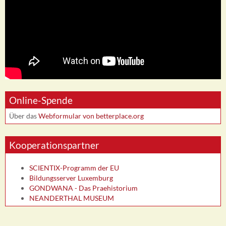
Online-Spende
Über das
Webformular von betterplace.org
Kooperationspartner
SCIENTIX-Programm der EU
Bildungsserver Luxemburg
GONDWANA - Das Praehistorium
NEANDERTHAL MUSEUM