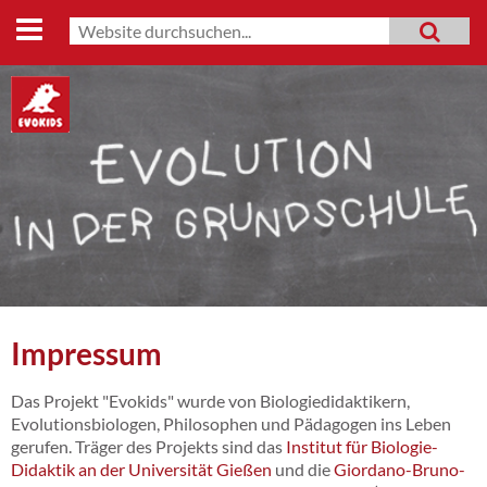
Start
Suche
MENU
Suchformular
Lehrmaterialien
Evo-Shop
Evo-Weg
Archiv
Mitmachen
Datenschutz
Impressum
Impressum
Das Projekt "Evokids" wurde von Biologiedidaktikern,
Evolutionsbiologen, Philosophen und Pädagogen ins Leben
gerufen. Träger des Projekts sind das
Institut für Biologie-
Didaktik an der Universität Gießen
und die
Giordano-Bruno-