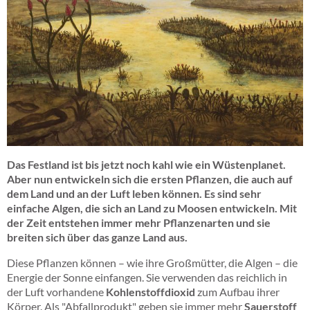
09_landgang_der_pflanzen.jpg
Das Festland ist bis jetzt noch kahl wie ein Wüstenplanet.
Aber nun entwickeln sich die ersten Pflanzen, die auch auf
dem Land und an der Luft leben können. Es sind sehr
einfache Algen, die sich an Land zu Moosen entwickeln. Mit
der Zeit entstehen immer mehr Pflanzenarten und sie
breiten sich über das ganze Land aus.
Diese Pflanzen können – wie ihre Großmütter, die Algen – die
Energie der Sonne einfangen. Sie verwenden das reichlich in
der Luft vorhandene
Kohlenstoffdioxid
zum Aufbau ihrer
Körper. Als "Abfallprodukt" geben sie immer mehr
Sauerstoff