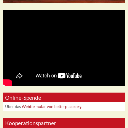
Online-Spende
Über das
Webformular von betterplace.org
Kooperationspartner