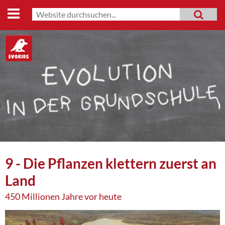
Start
Suche
MENU
Suchformular
Lehrmaterialien
Evo-Shop
Evo-Weg
Archiv
Mitmachen
Datenschutz
9 - Die Pflanzen klettern zuerst an
Impressum
Land
450 Millionen Jahre vor heute