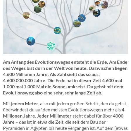
01_wegpunkte_des_lebens.jpg
Am Anfang des Evolutionsweges entsteht die Erde. Am Ende
des Weges bist du in der Welt von heute. Dazwischen liegen
4.600 Millionen Jahre. Als Zahl sieht das so aus:
4.600.000.000 Jahre. Die Erde hat in dieser Zeit 4.600 mal
1.000 mal 1.000 Mal die Sonne umkreist. Du gehst mit dem
Evolutionsweg also eine sehr, sehr lange Zeit ab.
Mit
jedem Meter
, also mit jedem großen Schritt, den du gehst,
überwindest du auf den meisten Evolutionswegen mehr als
4
Millionen Jahre
.
Jeder Millimeter
steht dabei für über
4000
Jahre
– das ist in etwa die Zeit, die seit dem Bau der
Pyramiden in Ägypten bis heute vergangen ist. Auf dem (etwas