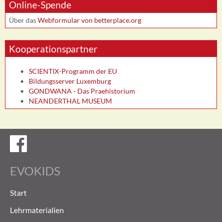
Online-Spende
Über das
Webformular von betterplace.org
Kooperationspartner
SCIENTIX-Programm der EU
Bildungsserver Luxemburg
GONDWANA - Das Praehistorium
NEANDERTHAL MUSEUM
Evokids auf Facebook
EVOKIDS
Start
Lehrmaterialien