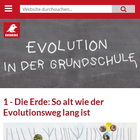
Start
Suche
MENU
Suchformular
Lehrmaterialien
Evo-Shop
Evo-Weg
Archiv
Mitmachen
Datenschutz
1 - Die Erde: So alt wie der
Impressum
Evolutionsweg lang ist