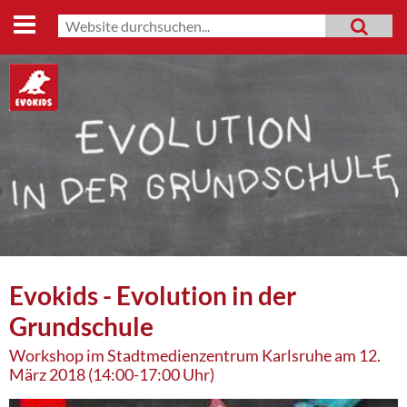
Start
Suche
MENU
Suchformular
Lehrmaterialien
Evo-Shop
Evo-Weg
Archiv
Mitmachen
Datenschutz
Evokids - Evolution in der
Impressum
Grundschule
Workshop im Stadtmedienzentrum Karlsruhe am 12.
März 2018 (14:00-17:00 Uhr)