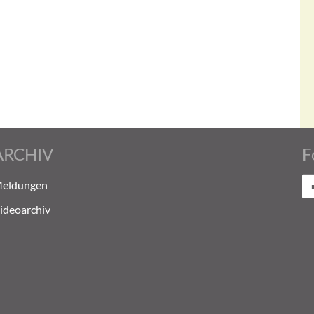
ARCHIV
F
eldungen
ideoarchiv
Evo