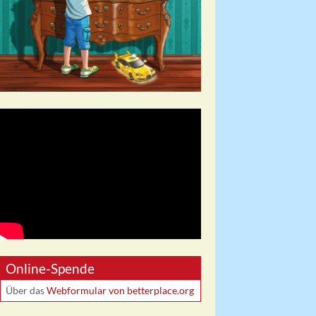
Online-Spende
Über das
Webformular von betterplace.org