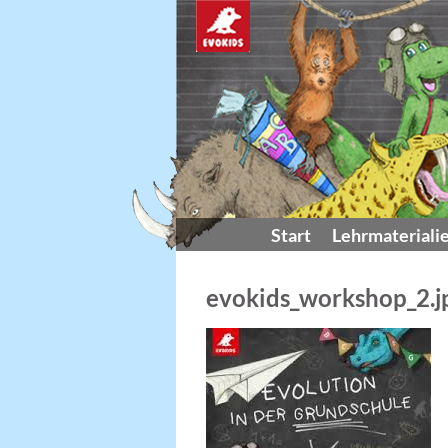
Start
Lehrmateriali
evokids_workshop_2.j