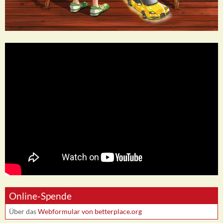
Online-Spende
Über das
Webformular von betterplace.org