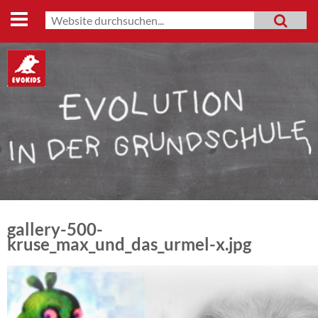
Start
Suche
MENU
Suchformular
Lehrmaterialien
Evo-Shop
Evo-Weg
Archiv
Mitmachen
Datenschutz
gallery-500-
Impressum
kruse_max_und_das_urmel-x.jpg