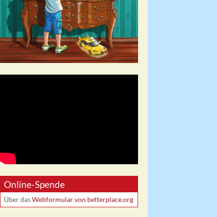
Online-Spende
Über das
Webformular von betterplace.org