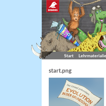
Start
Lehrmateriali
start.png