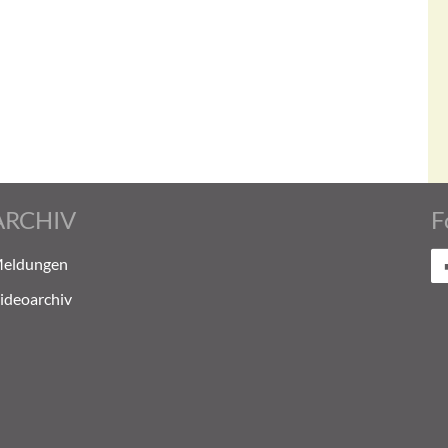
ARCHIV
F
eldungen
ideoarchiv
Evo