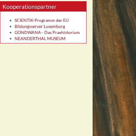
Kooperationspartner
SCIENTIX-Programm der EU
Bildungsserver Luxemburg
GONDWANA - Das Praehistorium
NEANDERTHAL MUSEUM