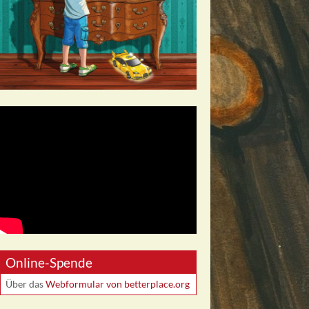
Online-Spende
Über das
Webformular von betterplace.org